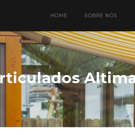
(CURRENT)
HOME
SOBRE NÓS
rticulados Altim