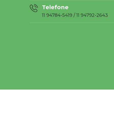
Telefone
11 94784-5419
/
11 94792-2643