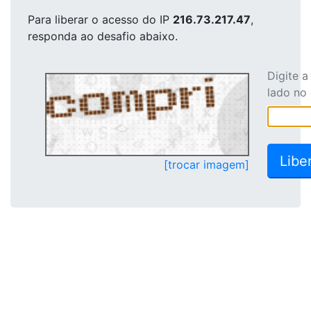
Para liberar o acesso
do IP
216.73.217.47
,
responda ao desafio abaixo.
Digite 
lado no
[trocar imagem]