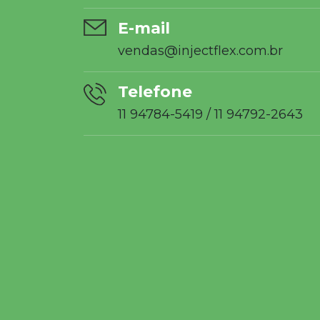
E-mail
vendas@injectflex.com.br
Telefone
11 94784-5419
/
11 94792-2643