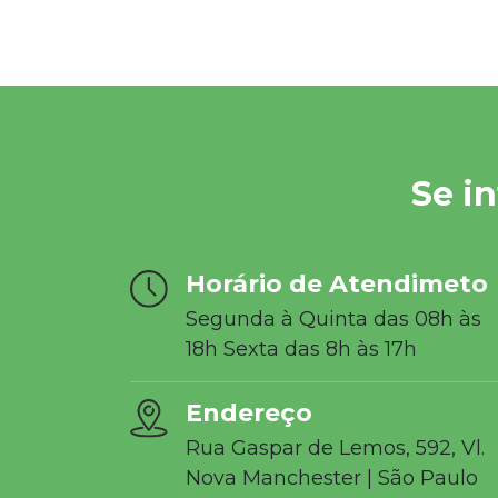
Se i
Horário de Atendimeto
Segunda à Quinta das 08h às
18h Sexta das 8h às 17h
Endereço
Rua Gaspar de Lemos, 592, Vl.
Nova Manchester | São Paulo