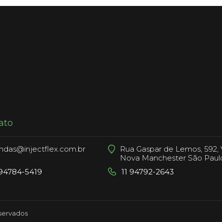
ato
ndas@injectflex.com.br
Rua Gaspar de Lemos, 592, V
Nova Manchester São Paul
 94784-5419
11 94792-2643
eservados